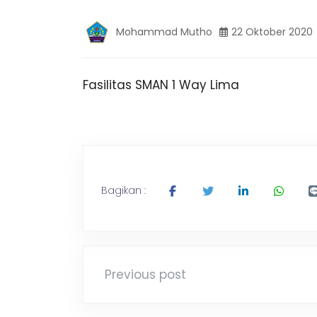
m
n
g
Mohammad Mutho
22 Oktober 2020
,
b
T
r
a
Fasilitas SMAN 1 Way Lima
a
v
e
l
n
P
a
l
g
e
Bagikan :
m
b
a
n
g
L
Previous post
a
m
p