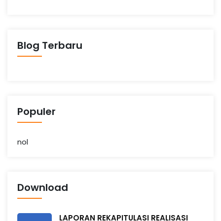
n
g
Blog Terbaru
Populer
nol
Download
LAPORAN REKAPITULASI REALISASI