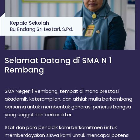
m
g
,
b
T
r
Kepala Sekolah
a
Bu Endang Sri Lestari, S.Pd.
a
v
e
l
n
P
Selamat Datang di SMA N 1
a
l
g
Rembang
e
m
b
SMA Negeri 1 Rembang, tempat di mana prestasi
a
n
akademik, keterampilan, dan akhlak mulia berkembang
g
bersama untuk membentuk generasi penerus bangsa
L
yang unggul dan berkarakter.
a
m
Staf dan para pendidik kami berkomitmen untuk
p
u
memberdayakan siswa kami untuk mencapai potensi